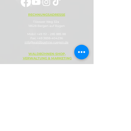
RECHNUNGSADRESSE
Tilzower Weg 32a
18528 Bergen auf Rügen
Mobil
+49 151 - 285 885 88
Fax:
+49 3838-404236
info@waldbuehne-ruegen.de
WALDBÜHNEN-SHOP,
VERWALTUNG & MARKETING
LOCATION &
ANFAHRT
Tilzower Weg 32a
18528 Bergen auf Rügen
Öffnungszeiten:
Mo - Fr 09 - 12 Uhr
sowie nach telef. Terminabsprache
An Veranstaltungstagen nur Abendkasse!
info@waldbuehne-ruegen.de
Rugardweg 9