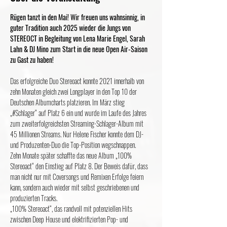
Rügen tanzt in den Mai! Wir freuen uns wahnsinnig, in 
guter Tradition auch 2025 wieder die Jungs von 
STEREOCT in Begleitung von Lena Marie Engel, Sarah 
Lahn & DJ Mino zum Start in die neue Open Air-Saison 
zu Gast zu haben!
Das erfolgreiche Duo Stereoact konnte 2021 innerhalb von 
zehn Monaten gleich zwei Longplayer in den Top 10 der 
Deutschen Albumcharts platzieren. Im März stieg 
„#Schlager“ auf Platz 6 ein und wurde im Laufe des Jahres 
zum zweiterfolgreichsten Streaming-Schlager-Album mit 
45 Millionen Streams. Nur Helene Fischer konnte dem DJ- 
und Produzenten-Duo die Top-Position wegschnappen.
Zehn Monate später schaffte das neue Album „100% 
Stereoact“ den Einstieg auf Platz 8. Der Beweis dafür, dass 
man nicht nur mit Coversongs und Remixen Erfolge feiern 
kann, sondern auch wieder mit selbst geschriebenen und 
produzierten Tracks.
„100% Stereoact“, das randvoll mit potenziellen Hits 
zwischen Deep House und elektrifizierten Pop- und 