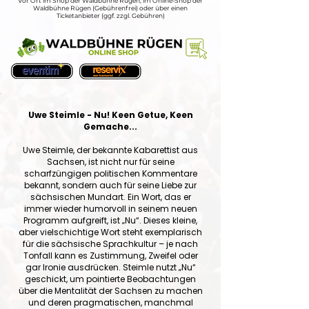
Vor Ort im Shop der Waldbühne Rügen, im Online-Shop der
Waldbühne Rügen (Gebührenfrei) oder über einen
Ticketanbieter (ggf. zzgl. Gebühren)
Uwe Steimle - Nu! Keen Getue, Keen
Gemache...
Uwe Steimle, der bekannte Kabarettist aus
Sachsen, ist nicht nur für seine
scharfzüngigen politischen Kommentare
bekannt, sondern auch für seine Liebe zur
sächsischen Mundart. Ein Wort, das er
immer wieder humorvoll in seinem neuen
Programm aufgreift, ist „Nu“. Dieses kleine,
aber vielschichtige Wort steht exemplarisch
für die sächsische Sprachkultur – je nach
Tonfall kann es Zustimmung, Zweifel oder
gar Ironie ausdrücken. Steimle nutzt „Nu“
geschickt, um pointierte Beobachtungen
über die Mentalität der Sachsen zu machen
und deren pragmatischen, manchmal