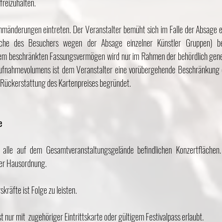
freizuhalten.
mmänderungen eintreten. Der Veranstalter bemüht sich im Falle der Absage e
üche des Besuchers wegen der Absage einzelner Künstler Gruppen) be
nem beschränkten Fassungsvermögen wird nur im Rahmen der behördlich gen
ufnahmevolumens ist dem Veranstalter eine vorübergehende Beschränkung d
e Rückerstattung des Kartenpreises begründet.
e
 alle auf dem Gesamtveranstaltungsgelände befindlichen Konzertflächen
ser Hausordnung.
räfte ist Folge zu leisten.
 nur mit zugehöriger Eintrittskarte oder gültigem Festivalpass erlaubt.