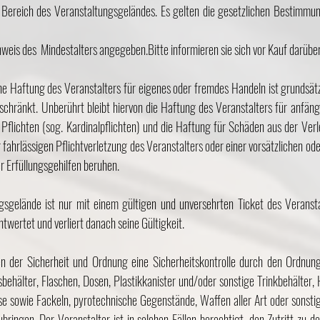
 Bereich des Veranstaltungsgeländes. Es gelten die gesetzlichen Bestimm
nweis des Mindestalters angegeben.Bitte informieren sie sich vor Kauf darüber
che Haftung des Veranstalters für eigenes oder fremdes Handeln ist grundsätz
schränkt. Unberührt bleibt hiervon die Haftung des Veranstalters für anfäng
Pflichten (sog. Kardinalpflichten) und die Haftung für Schäden aus der Ver
r fahrlässigen Pflichtverletzung des Veranstalters oder einer vorsätzlichen ode
r Erfüllungsgehilfen beruhen.
gsgelände ist nur mit einem gültigen und unversehrten Ticket des Veranst
twertet und verliert danach seine Gültigkeit.
en der Sicherheit und Ordnung eine Sicherheitskontrolle durch den Ordnungs
sbehälter, Flaschen, Dosen, Plastikkanister und/oder sonstige Trinkbehälter
se sowie Fackeln, pyrotechnische Gegenstände, Waffen aller Art oder sonsti
ringen. Der Veranstalter ist in solchen Fällen berechtigt, den Zutritt zu d