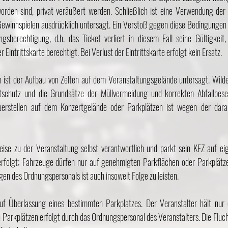
orden sind, privat veräußert werden. Schließlich ist eine Verwendung de
ewinnspielen ausdrücklich untersagt. Ein Verstoß gegen diese Bedingungen
ngsberechtigung, d.h. das Ticket verliert in diesem Fall seine Gültigkeit
Eintrittskarte berechtigt. Bei Verlust der Eintrittskarte erfolgt kein Ersatz.
n ist der Aufbau von Zelten auf dem Veranstaltungsgelände untersagt. Wilde
tschutz und die Grundsätze der Müllvermeidung und korrekten Abfallbese
erstellen auf dem Konzertgelände oder Parkplätzen ist wegen der darau
reise zu der Veranstaltung selbst verantwortlich und parkt sein KFZ auf ei
erfolgt; Fahrzeuge dürfen nur auf genehmigten Parkflächen oder Parkplätzen
en des Ordnungspersonals ist auch insoweit Folge zu leisten.
uf Überlassung eines bestimmten Parkplatzes. Der Veranstalter hält nur 
on Parkplätzen erfolgt durch das Ordnungspersonal des Veranstalters. Die Flu