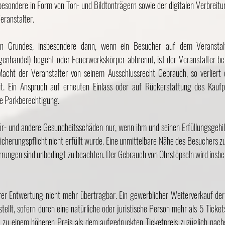
esondere in Form von Ton- und Bildtonträgern sowie der digitalen Verbreitun
eranstalter.
en Grundes, insbesondere dann, wenn ein Besucher auf dem Veranstalt
ogenhandel) begeht oder Feuerwerkskörper abbrennt, ist der Veranstalter be
acht der Veranstalter von seinem Ausschlussrecht Gebrauch, so verliert d
t. Ein Anspruch auf erneuten Einlass oder auf Rückerstattung des Kaufpr
ne Parkberechtigung.
ör- und andere Gesundheitsschäden nur, wenn ihm und seinen Erfüllungsgehil
sicherungspflicht nicht erfüllt wurde. Eine unmittelbare Nähe des Besuchers 
rungen sind unbedingt zu beachten. Der Gebrauch von Ohrstöpseln wird insbe
ihrer Entwertung nicht mehr übertragbar. Ein gewerblicher Weiterverkauf der 
tellt, sofern durch eine natürliche oder juristische Person mehr als 5 Ticke
t zu einem höheren Preis als dem aufgedruckten Ticketpreis zuzüglich nac