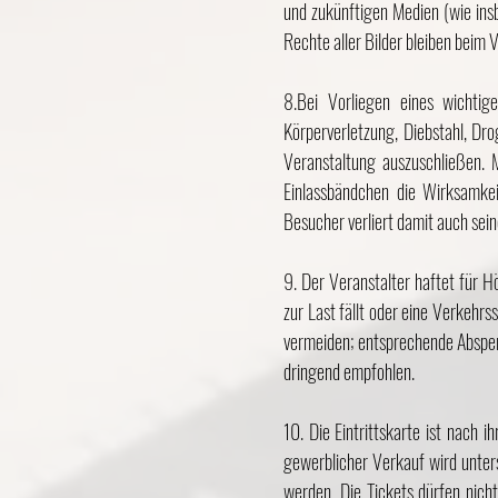
und zukünftigen Medien (wie insb
Rechte aller Bilder bleiben beim V
8.Bei Vorliegen eines wichtig
Körperverletzung, Diebstahl, Dr
Veranstaltung auszuschließen. M
Einlassbändchen die Wirksamkei
Besucher verliert damit auch sei
9. Der Veranstalter haftet für H
zur Last fällt oder eine Verkehrs
vermeiden; entsprechende Absper
dringend empfohlen.
10. Die Eintrittskarte ist nach 
gewerblicher Verkauf wird unters
werden. Die Tickets dürfen nich