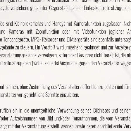
 ist, die vorstehend genannten Gegenstände an der Einlasskontrolle abzugeben.
de sind Kleinbildkameras und Handys mit Kamerafunktion zugelassen. Nich
 und Kameras mit Zoomfunktion oder mit Videofunktion jeglicher A
ie Tonbandgeräte, MP3- Rekorder und Diktiergeräte sind ebenfalls untersa
gelände zu steuern. Ein Verstoß wird umgehend geahndet und zur Anzeige g
ranstaltungsgelände verweigern, sofern der Besucher nicht bereit ist, die n
ontrolle abzugeben (wobei keinerlei Ansprüche gegen den Veranstalter wegen
eoaufnahmen, ohne Zustimmung des Veranstalters öffentlich zu posten und fü
anstalter vor, gerichtliche Schritte einzuleiten.
ruflich ein in die unentgeltliche Verwendung seines Bildnisses und seiner
oder Aufzeichnungen von Bild und/oder Tonaufnahmen, die vom Veranstal
ang mit der Veranstaltung erstellt werden, sowie deren anschließende Ver