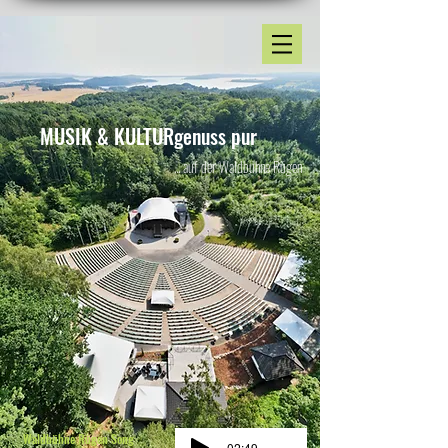
MUSIK & KULTURgenuss pur
... auf der Waldbühne Rügen
Waldbühne Rügen Song
-02:49